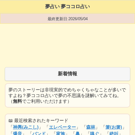
夢占い 夢ココロ占い
最終更新日:2026/05/04
新着情報
夢のストーリーは非現実的でめちゃくちゃなことが多いで
すよね？夢ココロ占いで夢の不思議を謎解いてみてね。
（
無料
でご利用いただけます）
📖 最近検索されたキーワード
「
神輿(みこし)
」 「
エレベーター
」 「
森林
」 「
箸(お箸)
」
「
爆音
」 「
バンド
」 「
家族
」 「
鼻
」 「
嗅ぐ
」 「
絶叫
」