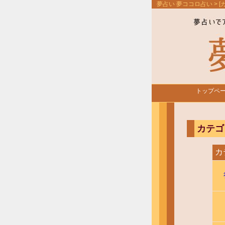
夢占い 夢ココロ占い
> 
トップペ
カテゴ
カ