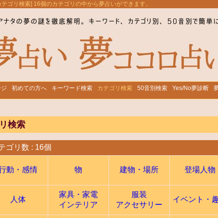
[カテゴリ検索] 16個のカテゴリの中から夢占いができます。
ージ
初めての方へ
キーワード検索
カテゴリ検索
50音別検索
Yes/No夢診断
リ検索
テゴリ数 : 16個
行動・感情
物
建物・場所
登場人物
家具・家電
服装
人体
イベント・
インテリア
アクセサリー