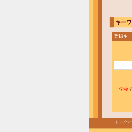
キーワ
登録キー
「
学校
トップペ