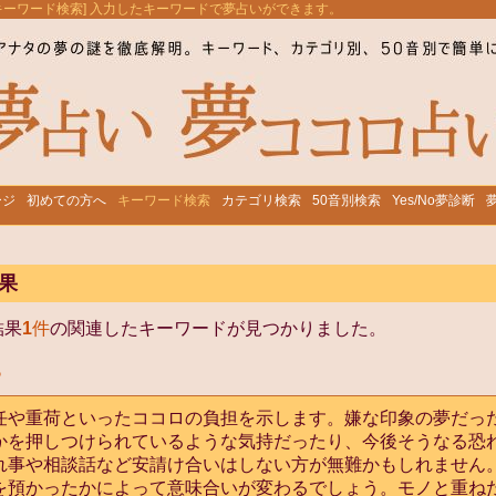
[キーワード検索] 入力したキーワードで夢占いができます。
ージ
初めての方へ
キーワード検索
カテゴリ検索
50音別検索
Yes/No夢診断
果
結果
1
件
の関連したキーワードが見つかりました。
る
任や重荷といったココロの負担を示します。嫌な印象の夢だっ
かを押しつけられているような気持だったり、今後そうなる恐
れ事や相談話など安請け合いはしない方が無難かもしれません
を預かったかによって意味合いが変わるでしょう。モノと重ね