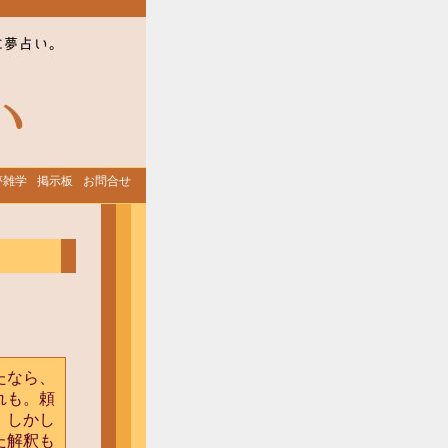
夢雑学
掲示板
お問合せ
たなら、
れも。頼
。しかし
た解釈も