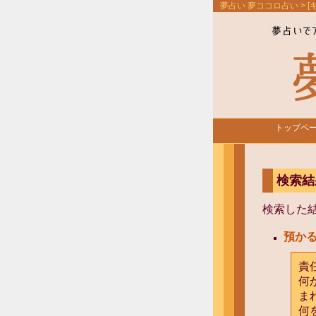
夢占い 夢ココロ占い
> 
トップペ
検索結
検索した
預か
責
何
ま
何