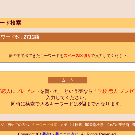
ード検索
ワード数 :
2711語
夢の中で出てきたキーワードを
スペース区切り
で入力してください。
で
恋人
に
プレゼント
を貰った」という夢なら「
学校 恋人 プレ
入力してください。
同時に検索できるキーワードは
8個
までとなります。
ージ
初めての方へ
キーワード検索
カテゴリ検索
50音別検索
Yes/No夢診断
Copyright (C)
夢占い 夢ココロ占い
. All Rights Reserved.