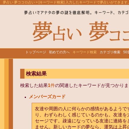
夢占い 夢ココロ占い
> [キーワード検索] 入力したキーワードで夢占いができます
トップページ
初めての方へ
キーワード検索
カテゴリ検索
5
検索結果
検索した結果
1
件
の関連したキーワードが見つかりま
メンバーズカード
友達や周囲の人に何らかの感情があるようで
り、わずらわしく感じているのかも。友達を
セージです。疎遠になっている友達に連絡を
ません。新しいカードの夢なら、運気は上昇