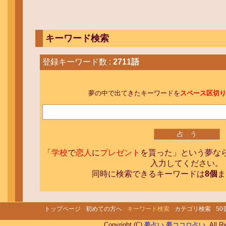
キーワード検索
登録キーワード数 :
2711語
夢の中で出てきたキーワードを
スペース区切り
「
学校
で
恋人
に
プレゼント
を貰った」という夢な
入力してください。
同時に検索できるキーワードは
8個
ま
トップページ
初めての方へ
キーワード検索
カテゴリ検索
5
Copyright (C)
夢占い 夢ココロ占い
. All R