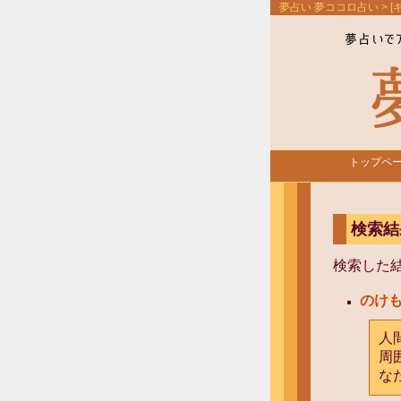
夢占い 夢ココロ占い
> 
トップペ
検索結
検索した
のけ
人
周
な