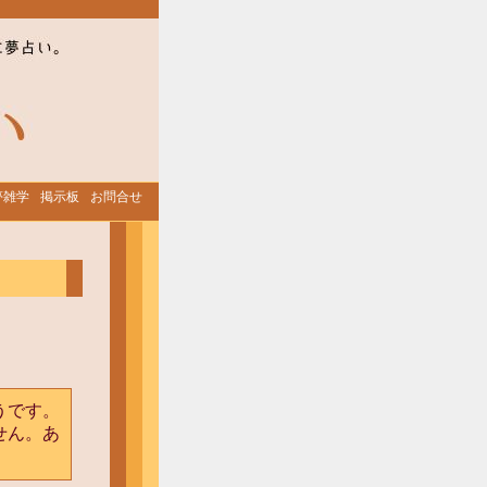
夢雑学
掲示板
お問合せ
うです。
せん。あ
。