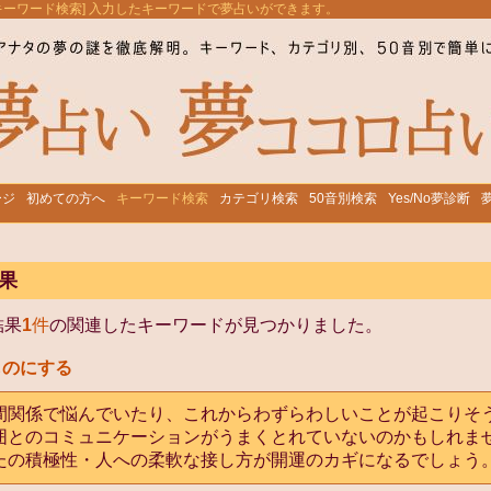
[キーワード検索] 入力したキーワードで夢占いができます。
ージ
初めての方へ
キーワード検索
カテゴリ検索
50音別検索
Yes/No夢診断
果
結果
1
件
の関連したキーワードが見つかりました。
ものにする
間関係で悩んでいたり、これからわずらわしいことが起こりそ
囲とのコミュニケーションがうまくとれていないのかもしれま
たの積極性・人への柔軟な接し方が開運のカギになるでしょう