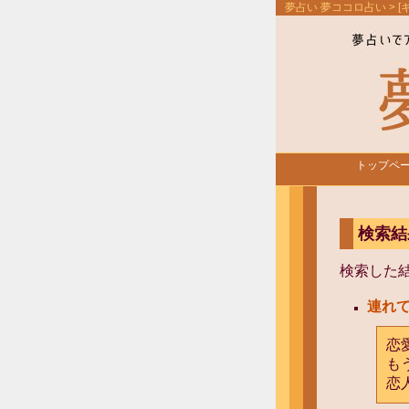
夢占い 夢ココロ占い
> 
トップペ
検索結
検索した
連れ
恋
も
恋