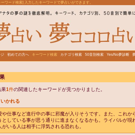
[キーワード検索] 入力したキーワードで夢占いができます。
ージ
初めての方へ
キーワード検索
カテゴリ検索
50音別検索
Yes/No夢診断
果
結果
1
件
の関連したキーワードが見つかりました。
ていかれる
愛や仕事など進行中の事に邪魔が入りそうです。また、これか
うとしている事が思う通りに進まなくなるかも。ライバルが現
人がいる人は相手に浮気される恐れも。