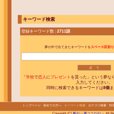
キーワード検索
登録キーワード数 :
2711語
夢の中で出てきたキーワードを
スペース区切り
「
学校
で
恋人
に
プレゼント
を貰った」という夢な
入力してください。
同時に検索できるキーワードは
8個
ま
トップページ
初めての方へ
キーワード検索
カテゴリ検索
5
Copyright (C)
夢占い 夢ココロ占い
. All R