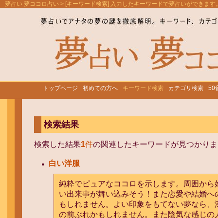
夢占い 夢ココロ占い
> [キーワード検索] 入力したキーワードで夢占いができます
トップページ
初めての方へ
キーワード検索
カテゴリ検索
5
検索結果
検索した結果
1
件
の関連したキーワードが見つかりま
白い洋服
純粋でピュアなココロを示します。周囲から
い出来事が舞い込みそう！また恋愛や結婚へ
もしれません。よい印象をもてない夢なら、
の前ぶれかもしれません。また陰気な感じの