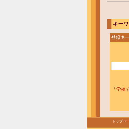
キーワ
登録キー
「
学校
トップペ