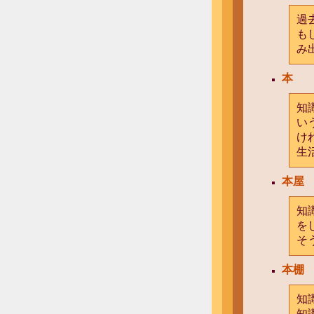
過
も
み
本
知
い
け
生
本屋
知
を
そ
本棚
知
知