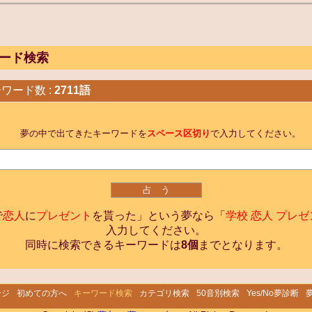
ード検索
ワード数 :
2711語
夢の中で出てきたキーワードを
スペース区切り
で入力してください。
で
恋人
に
プレゼント
を貰った」という夢なら「
学校 恋人 プレ
入力してください。
同時に検索できるキーワードは
8個
までとなります。
ージ
初めての方へ
キーワード検索
カテゴリ検索
50音別検索
Yes/No夢診断