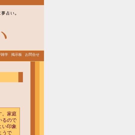
夢雑学
掲示板
お問合せ
す。家庭
いるので
よい印象
ようで