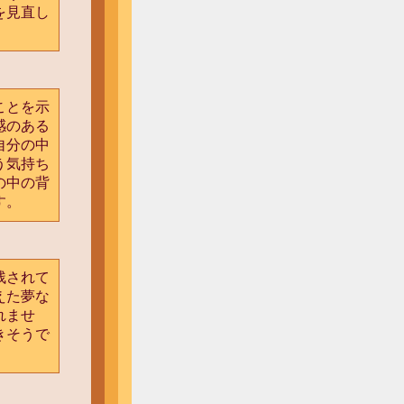
を見直し
ことを示
感のある
自分の中
う気持ち
の中の背
す。
残されて
えた夢な
れませ
きそうで