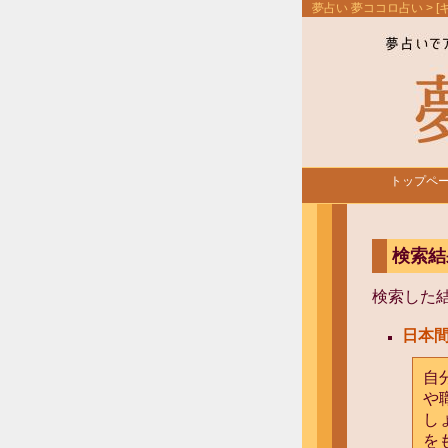
夢占い 夢ココロ占い
> 
トップペ
検索結
検索した
日本
自
や
し
を