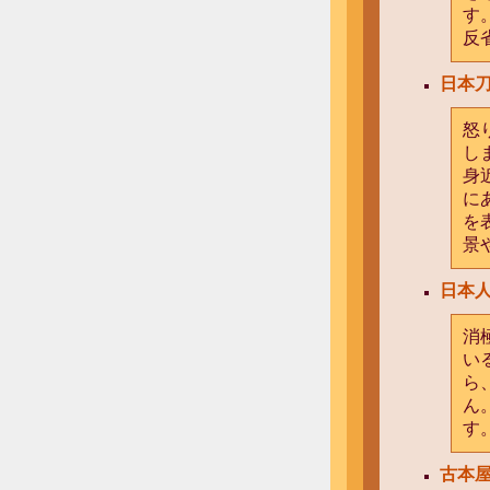
す
反
日本
怒
し
身
に
を
景
日本
消
い
ら
ん
す
古本