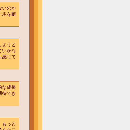
ないのか
一歩を踏
しようと
ていかな
を感じて
的な成長
期待でき
、もっと
色んなこ