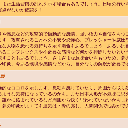
。また生活習慣の乱れを示す場合もあるでしょう。日頃の行い
省点がないか確認を！
刀
りや憎悪などの攻撃的で衝動的な感情、強い権力や自信をもつ
ます。攻撃されることへの不安や恐怖心、プレッシャーや威圧
近な人物を恐れる気持ちを示す場合もあるでしょう。あるいは
あるコンプレックスや不必要な感情など何かを排除したいとい
表すこともあるでしょう。さまざまな意味合いをもつため、夢
や印象、今ある環境や感情などから、自分なりの解釈が必要で
人形
極的なココロを示します。孤独を感じていたり、周囲から取り
るような気持になっているのかも。また日本人形が不気味に思
、誰かに妬まれているなど周囲から快く思われていないかもし
。夢の印象がよくても運気は下降の兆し。人間関係で悩みがで
。
屋