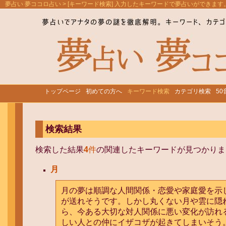
夢占い 夢ココロ占い
> [キーワード検索] 入力したキーワードで夢占いができます
トップページ
初めての方へ
キーワード検索
カテゴリ検索
5
検索結果
検索した結果
4
件
の関連したキーワードが見つかりま
月
月の夢は順調な人間関係・恋愛や家庭愛を示
が送れそうです。しかし丸くない月や雲に隠
ら、今ある大切な対人関係に悪い変化が訪れ
しい人との仲にイザコザが起きてしまいそう