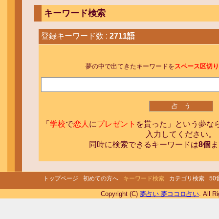
キーワード検索
登録キーワード数 :
2711語
夢の中で出てきたキーワードを
スペース区切り
「
学校
で
恋人
に
プレゼント
を貰った」という夢な
入力してください。
同時に検索できるキーワードは
8個
ま
トップページ
初めての方へ
キーワード検索
カテゴリ検索
5
Copyright (C)
夢占い 夢ココロ占い
. All R