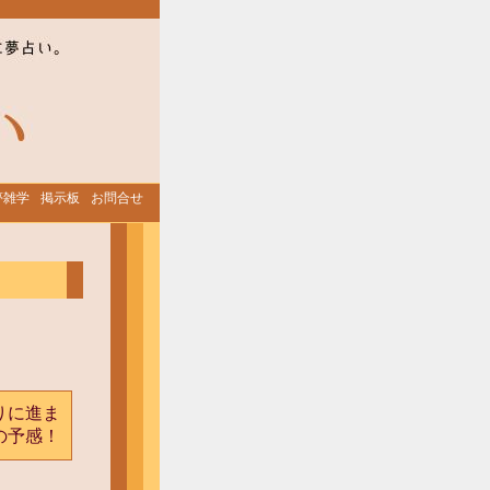
夢雑学
掲示板
お問合せ
りに進ま
の予感！