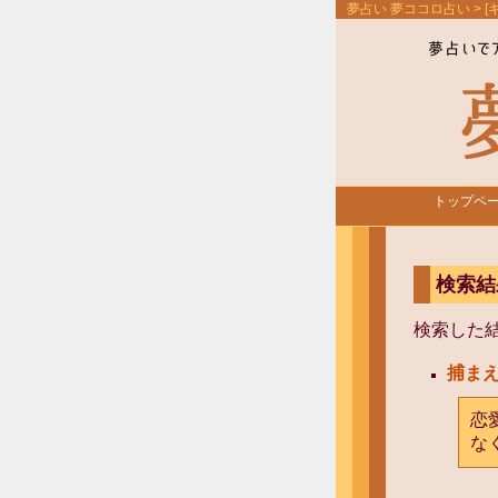
夢占い 夢ココロ占い
> 
トップペ
検索結
検索した
捕ま
恋
な