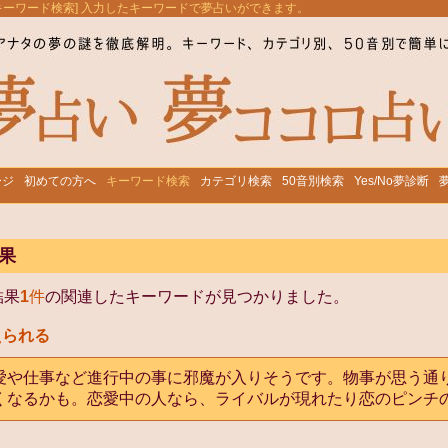
[キーワード検索] 入力したキーワードで夢占いができます。
ージ
初めての方へ
キーワード検索
カテゴリ検索
50音別検索
Yes/No夢診断
果
結果
1
件
の関連したキーワードが見つかりました。
えられる
愛や仕事など進行中の事に邪魔が入りそうです。物事が思う通
くなるかも。恋愛中の人なら、ライバルが現れたり恋のピンチ