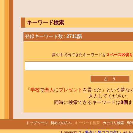
キーワード検索
登録キーワード数 :
2711語
夢の中で出てきたキーワードを
スペース区切り
「
学校
で
恋人
に
プレゼント
を貰った」という夢な
入力してください。
同時に検索できるキーワードは
8個
ま
トップページ
初めての方へ
キーワード検索
カテゴリ検索
5
Copyright (C)
夢占い 夢ココロ占い
. All R