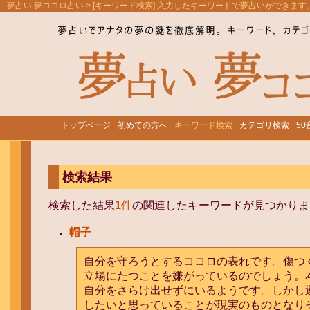
夢占い 夢ココロ占い
> [キーワード検索] 入力したキーワードで夢占いができます
トップページ
初めての方へ
キーワード検索
カテゴリ検索
5
検索結果
検索した結果
1
件
の関連したキーワードが見つかりま
帽子
自分を守ろうとするココロの表れです。傷つ
立場にたつことを嫌がっているのでしょう。
自分をさらけ出せずにいるようです。しかし
したいと思っていることが現実のものとなり