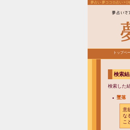
夢占い 夢ココロ占い
> 
トップペ
検索結
検索した
墜落
意
な
こ