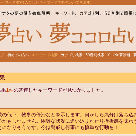
[キーワード検索] 入力したキーワードで夢占いができます。
ージ
初めての方へ
キーワード検索
カテゴリ検索
50音別検索
Yes/No夢診断
果
結果
1
件
の関連したキーワードが見つかりました。
欲の低下、物事の停滞などを示します。何かしら気分は落ち込
るかもしれません。困難な状況に追い込まれたり挫折感を味わ
とになりそうです。今は警戒し何事にも慎重な行動を！