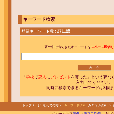
キーワード検索
登録キーワード数 :
2711語
夢の中で出てきたキーワードを
スペース区切り
「
学校
で
恋人
に
プレゼント
を貰った」という夢な
入力してください。
同時に検索できるキーワードは
8個
ま
トップページ
初めての方へ
キーワード検索
カテゴリ検索
5
Copyright (C)
夢占い 夢ココロ占い
. All R