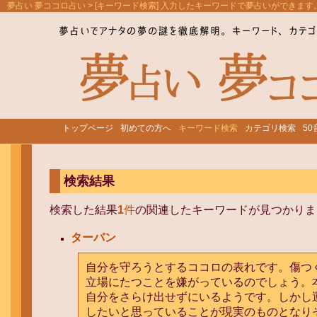
夢占い 夢ココロ占い
> [キーワード検索] 入力したキーワードで夢占いができます
トップページ
初めての方へ
キーワード検索
カテゴリ検索
5
検索結果
検索した結果
1
件
の関連したキーワードが見つかりま
ターバン
自分を守ろうとするココロの表れです。傷つ
立場にたつことを嫌がっているのでしょう。
自分をさらけ出せずにいるようです。しかし
したいと思っていることが現実のものとなり