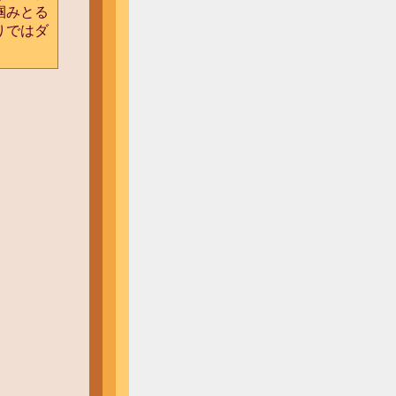
掴みとる
りではダ