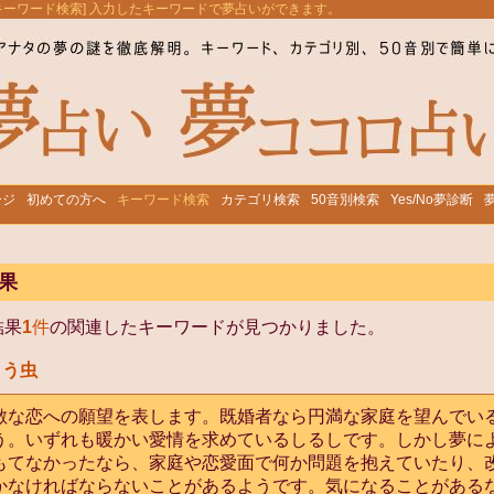
[キーワード検索] 入力したキーワードで夢占いができます。
ージ
初めての方へ
キーワード検索
カテゴリ検索
50音別検索
Yes/No夢診断
果
結果
1
件
の関連したキーワードが見つかりました。
とう虫
敵な恋への願望を表します。既婚者なら円満な家庭を望んでい
う。いずれも暖かい愛情を求めているしるしです。しかし夢に
もてなかったなら、家庭や恋愛面で何か問題を抱えていたり、
かなければならないことがあるようです。気になることがある