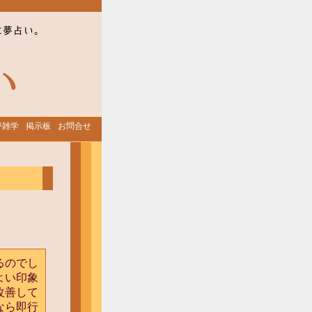
夢雑学
掲示板
お問合せ
るのでし
よい印象
改善して
なら即行