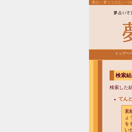
夢占い 夢ココロ占い
> 
トップペ
検索結
検索した
てん
素
ょ
を
い