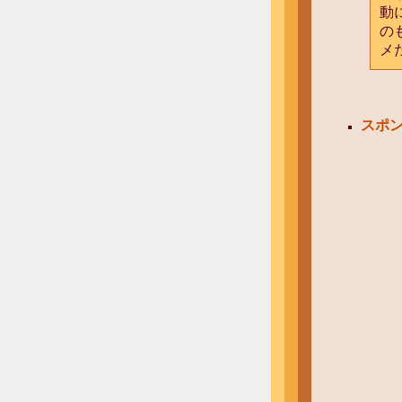
動
の
メ
スポ