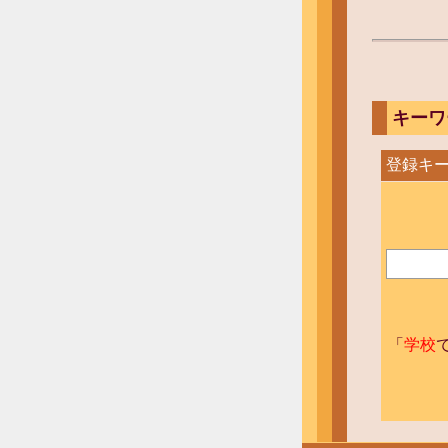
キーワ
登録キー
「
学校