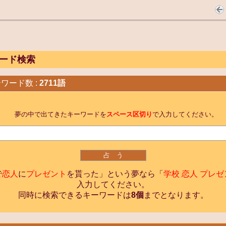
ード検索
ワード数 :
2711語
夢の中で出てきたキーワードを
スペース区切り
で入力してください。
で
恋人
に
プレゼント
を貰った」という夢なら「
学校 恋人 プレ
入力してください。
同時に検索できるキーワードは
8個
までとなります。